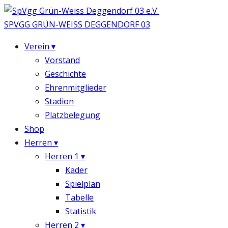
SPVGG
GRÜN-WEISS
DEGGENDORF 03
Verein
▾
Vorstand
Geschichte
Ehrenmitglieder
Stadion
Platzbelegung
Shop
Herren
▾
Herren 1
▾
Kader
Spielplan
Tabelle
Statistik
Herren 2
▾