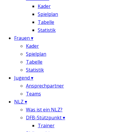
Kader
Spielplan
Tabelle
Statistik
Frauen
▾
Kader
Spielplan
Tabelle
Statistik
Jugend
▾
Ansprechpartner
Teams
NLZ
▾
Was ist ein NLZ?
DFB-Stützpunkt
▾
Trainer