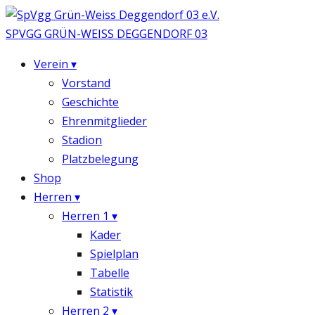
SPVGG
GRÜN-WEISS
DEGGENDORF 03
Verein
▾
Vorstand
Geschichte
Ehrenmitglieder
Stadion
Platzbelegung
Shop
Herren
▾
Herren 1
▾
Kader
Spielplan
Tabelle
Statistik
Herren 2
▾