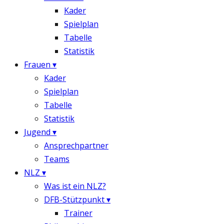
Kader
Spielplan
Tabelle
Statistik
Frauen
▾
Kader
Spielplan
Tabelle
Statistik
Jugend
▾
Ansprechpartner
Teams
NLZ
▾
Was ist ein NLZ?
DFB-Stützpunkt
▾
Trainer